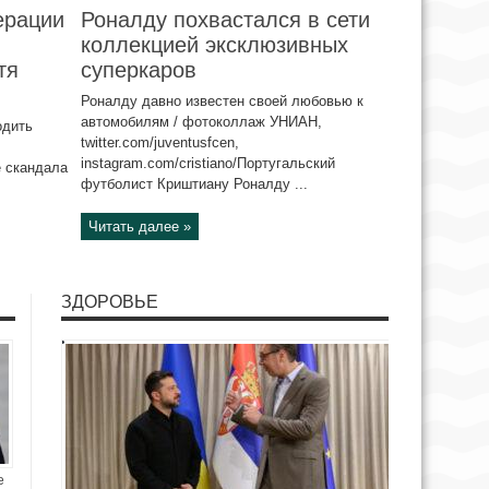
ерации
Роналду похвастался в сети
коллекцией эксклюзивных
тя
суперкаров
Роналду давно известен своей любовью к
автомобилям / фотоколлаж УНИАН,
одить
twitter.com/juventusfcen,
instagram.com/cristiano/Португальский
 скандала
футболист Криштиану Роналду ...
Читать далее »
ЗДОРОВЬЕ
е