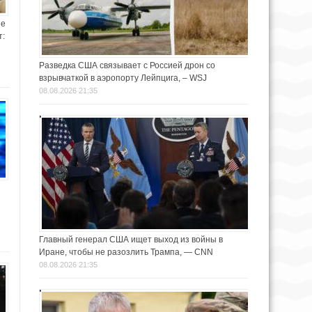
не
т:
Разведка США связывает с Россией дрон со
взрывчаткой в аэропорту Лейпцига, – WSJ
08.08.2026 21:35
Главный генерал США ищет выход из войны в
Иране, чтобы не разозлить Трампа, — CNN
08.08.2026 21:35