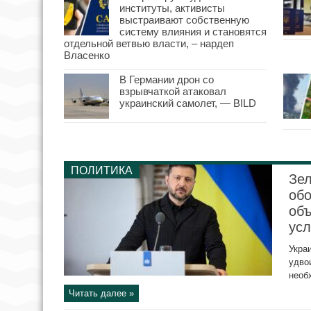
институты, активисты
выстраивают собственную
систему влияния и становятся
отдельной ветвью власти, – нардеп
Власенко
В Германии дрон со
взрывчаткой атаковал
украинский самолет, — BILD
ПОЛИТИКА
Зел
обо
объ
ус
Укра
удво
необ
Читать далее »