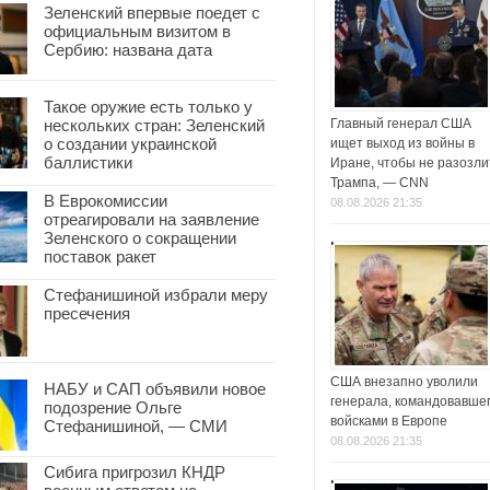
Зеленский впервые поедет с
официальным визитом в
Сербию: названа дата
Такое оружие есть только у
нескольких стран: Зеленский
Главный генерал США
о создании украинской
ищет выход из войны в
баллистики
Иране, чтобы не разозли
Трампа, — CNN
В Еврокомиссии
08.08.2026 21:35
отреагировали на заявление
Зеленского о сокращении
поставок ракет
Стефанишиной избрали меру
пресечения
США внезапно уволили
НАБУ и САП объявили новое
генерала, командовавше
подозрение Ольге
войсками в Европе
Стефанишиной, — СМИ
08.08.2026 21:35
Сибига пригрозил КНДР