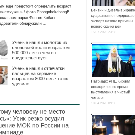
ым еще предстоит определить возраст
Бензин и дизель в Украи
 «жемчужин» / фото PhongnhakebangВ
существенно подорожаю
ональном парке Фонгня-Кебанг
эксперт назвал причины
едователи обнаружили ...
нового скачка цен
15.07.2026 23:35
Ученые нашли молоток из
слоновьей кости возрастом
500 000 лет: о чем он
свидетельствует
Ученые нашли отпечатки
пальцев на керамике
возрастом 8000 лет: что их
Патриарх РПЦ Кирилл
удивило
опозорился во время
выступления в Чистый
четверг
10.04.2026 09:35
ому человеку не место
сь»: Усик резко осудил
шение МОК по России на
импиаде