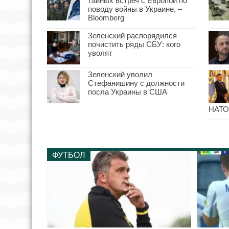
тайных встреч с Европой по
поводу войны в Украине, –
Bloomberg
Зеленский распорядился
почистить ряды СБУ: кого
уволят
Зеленский уволил
Стефанишину с должности
посла Украины в США
НАТО
ФУТБОЛ