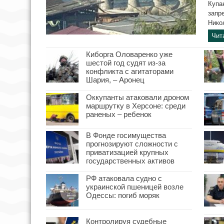
Купа
запр
Нико
Чит
Киборга Оловаренко уже
шестой год судят из-за
конфликта с агитаторами
Шария, – Аронец
Оккупанты атаковали дроном
маршрутку в Херсоне: среди
раненых – ребенок
В Фонде госимущества
прогнозируют сложности с
приватизацией крупных
государственных активов
РФ атаковала судно с
украинской пшеницей возле
Одессы: погиб моряк
Контролируя судебные