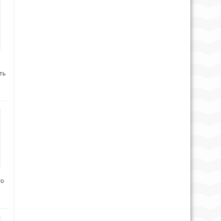
ть
го