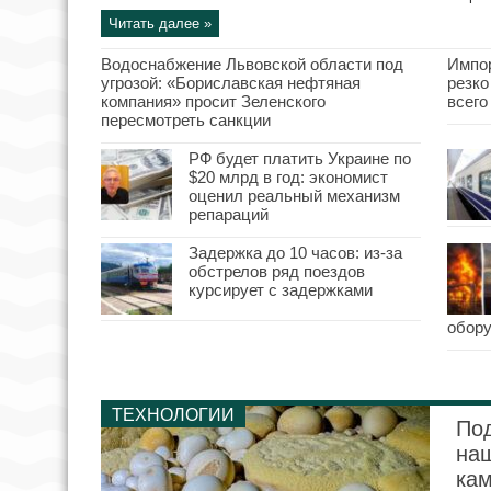
Читать далее »
Водоснабжение Львовской области под
Импор
угрозой: «Бориславская нефтяная
резко
компания» просит Зеленского
всего
пересмотреть санкции
РФ будет платить Украине по
$20 млрд в год: экономист
оценил реальный механизм
репараций
Задержка до 10 часов: из-за
обстрелов ряд поездов
курсирует с задержками
обор
ТЕХНОЛОГИИ
По
на
ка