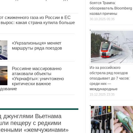
боятся Трампа:
обозреватель Bloomberg
назвал причины
т сжиженного газа из России в ЕС
30.10.2025 05:35
 вырос: какая страна купила больше
«Укрзализныця» меняет
маршруты ряда поездов
Из-за российского
Россияне массированно
атаковали объекты
обстрела ряд поездов
«Укрнафты»: уничтожено
опаздывает до 7 часов:
критически важное
среди них —
удование
международные
15.12.2025 23:35
д джунглями Вьетнама
шли пещеру с редкими
менными «жемчужинами»