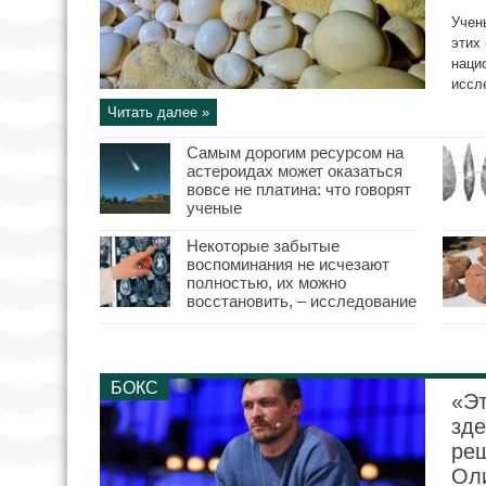
Учен
этих
наци
иссл
Читать далее »
Самым дорогим ресурсом на
астероидах может оказаться
вовсе не платина: что говорят
ученые
Некоторые забытые
воспоминания не исчезают
полностью, их можно
восстановить, – исследование
БОКС
«Эт
зде
ре
Ол