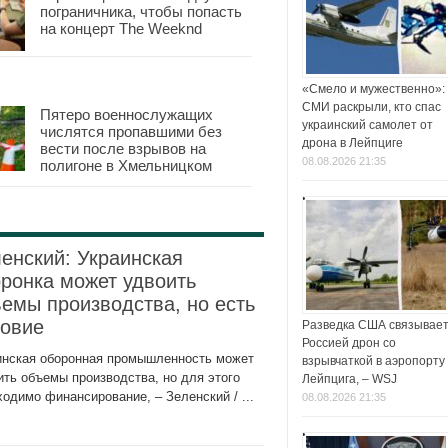
пограничника, чтобы попасть
на концерт The Weeknd
«Смело и мужественно»:
СМИ раскрыли, кто спас
Пятеро военнослужащих
украинский самолет от
числятся пропавшими без
дрона в Лейпциге
вести после взрывов на
08.08.2026 21:35
полигоне в Хмельницком
енский: Украинская
ронка может удвоить
емы производства, но есть
ловие
Разведка США связывает
Россией дрон со
инская оборонная промышленность может
взрывчаткой в аэропорту
ить объемы производства, но для этого
Лейпцига, – WSJ
ходимо финансирование, – Зеленский / ...
08.08.2026 21:35