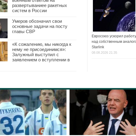
военным ответом на
развертываниее ракетных
систем в России
Умеров обозначил свои
основные задачи на посту
главы СВР
Евросоюз ускорил работ
над собственным аналог
«К сожалению, мы никогда к
Starlink
нему не присоединимся»:
08.08.2026 21:35
Залужный выступил с
заявлением о вступлении в