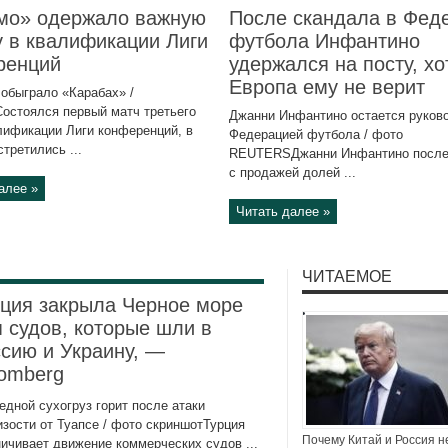
мо» одержало важную
После скандала в Фед
 в квалификации Лиги
футбола Инфантино
ренций
удержался на посту, хо
Европа ему не верит
обыграло «Карабах» /
остоялся первый матч третьего
Джанни Инфантино остается руков
лификации Лиги конференций, в
Федерацией футбола / фото
третились ...
REUTERSДжанни Инфантино после
с продажей долей ...
алее »
Читать далее »
ЧИТАЕМОЕ
ция закрыла Черное море
 судов, которые шли в
сию и Украину, —
omberg
едной сухогруз горит после атаки
изости от Туапсе / фото скриншотТурция
Почему Китай и Россия н
ничивает движение коммерческих судов ...