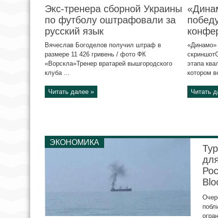
Экс-тренера сборной Украины
«Дина
по футболу оштрафовали за
победу
русский язык
конфе
Вячеслав Богоделов получил штраф в
«Динамо» 
размере 11 426 гривень / фото ФК
скриншотС
«Ворскла»Тренер вратарей вышгородского
этапа ква
клуба ...
котором вс
Читать далее »
Читать д
ЭКОНОМИКА
Тур
для
Рос
Blo
Очер
побл
огра