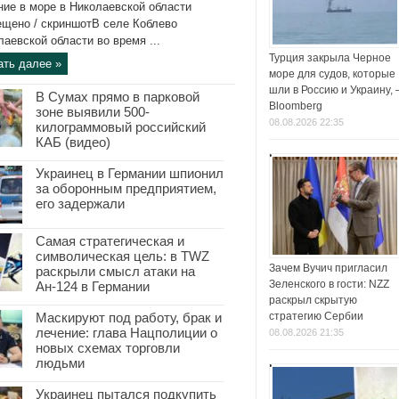
ние в море в Николаевской области
ещено / скриншотВ селе Коблево
лаевской области во время ...
Турция закрыла Черное
ать далее »
море для судов, которые
шли в Россию и Украину,
В Сумах прямо в парковой
Bloomberg
зоне выявили 500-
08.08.2026 22:35
килограммовый российский
КАБ (видео)
Украинец в Германии шпионил
за оборонным предприятием,
его задержали
Самая стратегическая и
символическая цель: в TWZ
Зачем Вучич пригласил
раскрыли смысл атаки на
Зеленского в гости: NZZ
Ан-124 в Германии
раскрыл скрытую
Маскируют под работу, брак и
стратегию Сербии
лечение: глава Нацполиции о
08.08.2026 21:35
новых схемах торговли
людьми
Украинец пытался подкупить